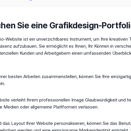
en Sie eine Grafikdesign-Portfol
io-Website ist ein unverzichtbares Instrument, um Ihre kreativen 
räsenz aufzubauen. Sie ermöglicht es Ihnen, Ihr Können in versch
enziellen Kunden und Arbeitgebern einen umfassenden Überblick 
hrer besten Arbeiten zusammenstellen, können Sie Ihre einzigart
ln.
bsite verleiht Ihrem professionellen Image Glaubwürdigkeit und h
ale Medien oder allgemeine Plattformen verlassen.
 das Layout Ihrer Website personalisieren, können Sie das Benutz
gehoben werden und eine einprägsame Markenidentität entsteht. 