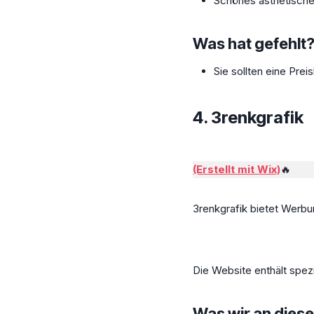
Schönes ästhetisch
Was hat gefehlt
Sie sollten eine Prei
4.
3renkgrafik
(Erstellt mit Wix)
🔥
3renkgrafik bietet Werbu
Die Website enthält spezi
Was wir an diese