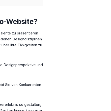
io-Website?
Talente zu präsentieren
iedenen Designdisziplinen
über Ihre Fähigkeiten zu
ige Designperspektive und
ebt Sie von Konkurrenten
ererlebnis so gestalten,
Darüber hinaus kann eine