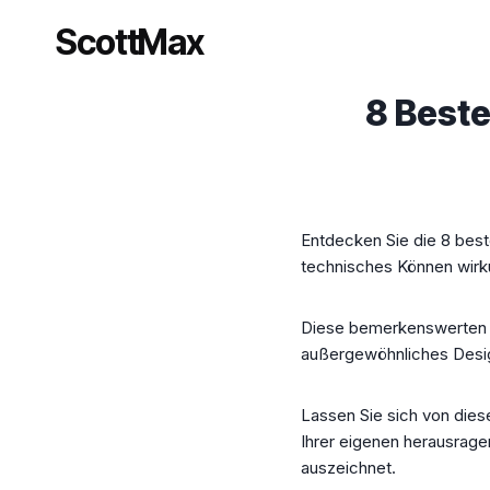
Zum
ScottMax
Inhalt
springen
8 Beste
Entdecken Sie die 8 beste
technisches Können wirku
Diese bemerkenswerten On
außergewöhnliches Design
Lassen Sie sich von diese
Ihrer eigenen herausrage
auszeichnet.