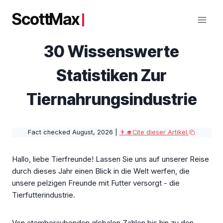
Zum
ScottMax
Inhalt
springen
30 Wissenswerte
Statistiken Zur
Tiernahrungsindustrie
Fact checked August, 2026 |
👨‍🎓Cite dieser Artikel.
Hallo, liebe Tierfreunde! Lassen Sie uns auf unserer Reise
durch dieses Jahr einen Blick in die Welt werfen, die
unsere pelzigen Freunde mit Futter versorgt - die
Tierfutterindustrie.
Von atemberaubenden globalen Zahlen bis hin zu den