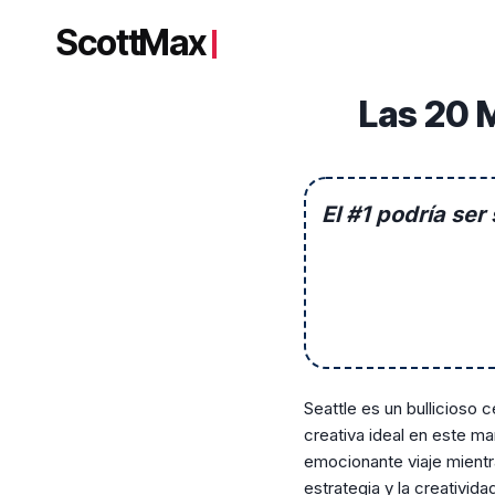
Saltar
ScottMax
al
contenido
Las 20 
El #1 podría ser
Seattle es un bullicioso 
creativa ideal en este m
emocionante viaje mientra
estrategia y la creativid