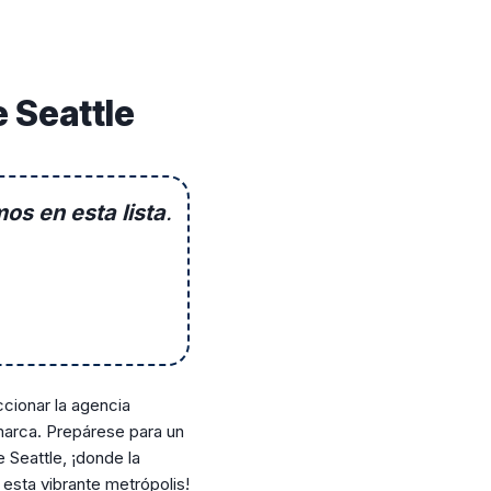
 Seattle
os en esta lista
.
ccionar la agencia
marca. Prepárese para un
 Seattle, ¡donde la
 esta vibrante metrópolis!