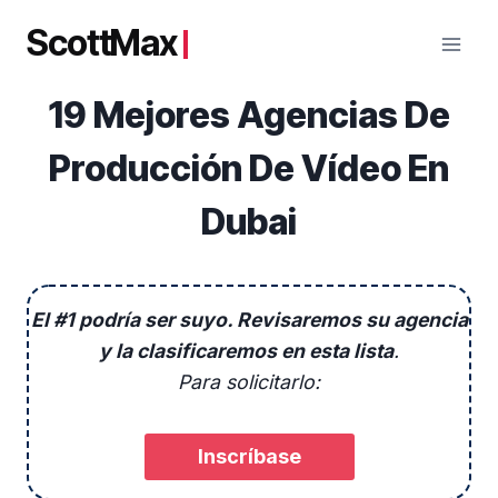
Saltar
ScottMax
al
contenido
19 Mejores Agencias De
Producción De Vídeo En
Dubai
El #1 podría ser suyo. Revisaremos su agencia
y la clasificaremos en esta lista
.
Para solicitarlo:
Inscríbase