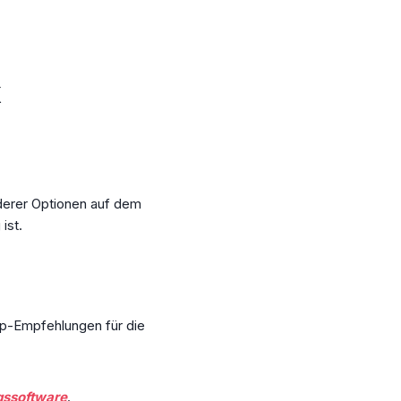
k
nderer Optionen auf dem
ist.
op-Empfehlungen für die
gssoftware
.