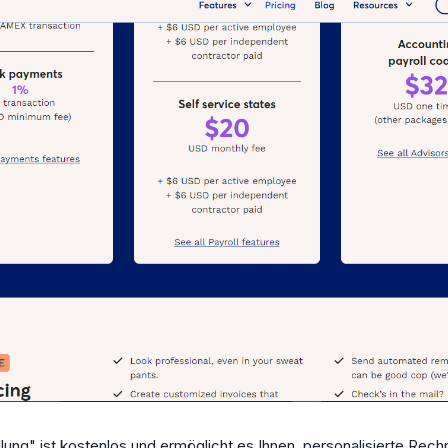
ung" ist kostenlos und ermöglicht es Ihnen, personalisierte Rechn