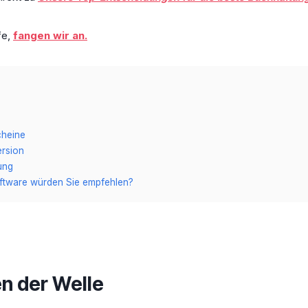
fe,
fangen wir an.
cheine
rsion
ung
ftware würden Sie empfehlen?
n der Welle